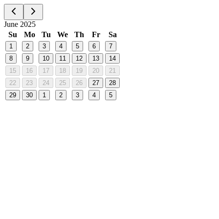
June 2025
Su
Mo
Tu
We
Th
Fr
Sa
1
2
3
4
5
6
7
8
9
10
11
12
13
14
15
16
17
18
19
20
21
22
23
24
25
26
27
28
29
30
1
2
3
4
5